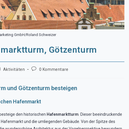
arketing GmbH/Roland Schweizer
nmarktturm, Götzenturm
itrags-
Beitrags-
Aktivitäten
0 Kommentare
tegorie:
Kommentare:
rm und Götzenturm besteigen
ischen Hafenmarkt
besteige den historischen
Hafenmarktturm
. Dieser beeindruckende
 Hafenmarkt und die umliegenden Gebäude. Von der Spitze des
 die wunderschöne Architektur aus der Vogelperspektive bewundern.