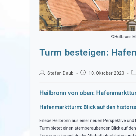
©Heilbronn M
Turm besteigen: Hafe
Beitrags-
Beitrag
Be
Stefan Daub
10. Oktober 2023
Autor:
veröffentlicht:
Ka
Heilbronn von oben: Hafenmarkttu
Hafenmarktturm: Blick auf den histor
Erlebe Heilbronn aus einer neuen Perspektive und 
Turm bietet einen atemberaubenden Blick auf den
Turms aus kannst du die Altstadt überblicken und