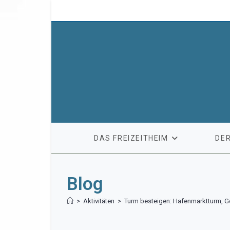
Zum
Inhalt
springen
DAS FREIZEITHEIM
DER
Blog
>
Aktivitäten
>
Turm besteigen: Hafenmarktturm, 